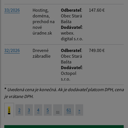
33/2026
Hosting,
Odberateľ
:
147.60 €
doména,
Obec Stará
prechod na
Bašta
nové
Dodávateľ
:
úradne.sk
webex.
digital s.r.o.
32/2026
Drevené
Odberateľ
:
749.00 €
zábradlie
Obec Stará
Bašta
Dodávateľ
:
Octopol
s.r.o.
*
Uvedená cena je konečná. Ak je dodávateľ platcom DPH, cena
je vrátane DPH.
1
2
3
4
5
...
61
»