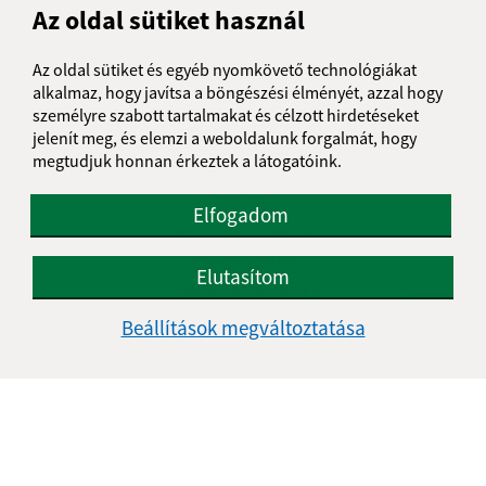
Az oldal sütiket használ
Szerda:
08:00 - 12:00
13:00 - 16:00
Csütörtök:
08:00 - 12:00
13:00 - 16:00
Az oldal sütiket és egyéb nyomkövető technológiákat
Péntek:
08:00 - 12:00
13:00 - 16:00
alkalmaz, hogy javítsa a böngészési élményét, azzal hogy
személyre szabott tartalmakat és célzott hirdetéseket
Ebédszünet:
12:00 - 13:00
jelenít meg, és elemzi a weboldalunk forgalmát, hogy
megtudjuk honnan érkeztek a látogatóink.
Kontakt:
Elfogadom
Obecný úrad Óbást
Stará Bašta 97
Elutasítom
980 34 Nová Bašta
Beállítások megváltoztatása
info@starabasta.sk
+421 47 381 03 32
IČO: 00649716