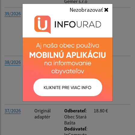
Gemer s.r.o
Filtrovať
Reset
Nezobrazovať
39/2026
Splátka za
Odberateľ
:
34.52 €
nájom
Obec Stará
Bašta
Dodávateľ
:
Slovenský
pozemkový
fond
38/2026
Splátka za
Odberateľ
:
15.48 €
nájom
Obec Stará
Bašta
Dodávateľ
:
Slovenský
pozemkový
fond
37/2026
Originál
Odberateľ
:
18.80 €
adaptér
Obec Stará
Bašta
Dodávateľ
:
InCompute