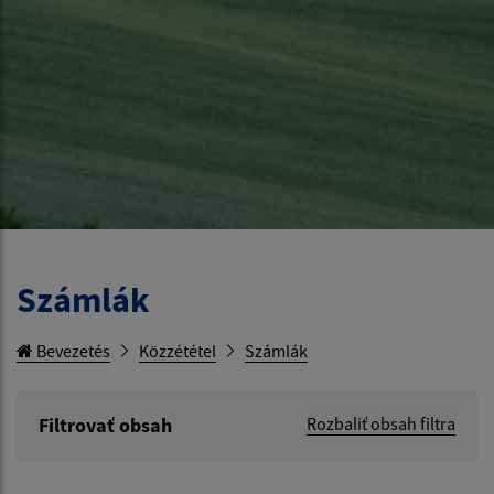
Számlák
Bevezetés
Közzététel
Számlák
Filtrovať obsah
Rozbaliť obsah filtra
Hľadaný výraz: