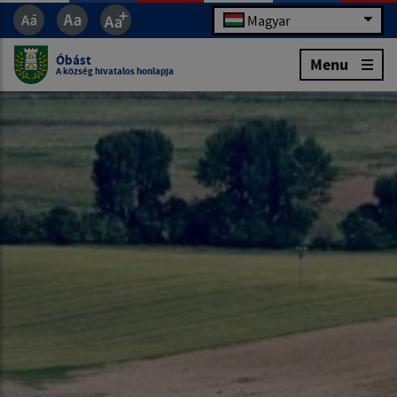
Magyar
Óbást
Menu
A község hivatalos honlapja