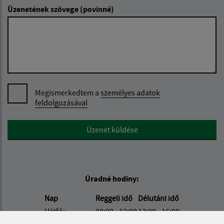
Üzenetének szövege (povinné)
Megismerkedtem a
személyes adatok
feldolgozásával
Google reCaptcha Response
Üzenet küldése
Úradné hodiny:
Nap
Reggeli idő
Délutáni idő
Hétfő:
08:00 - 12:00
13:00 - 16:00
Kedd:
-