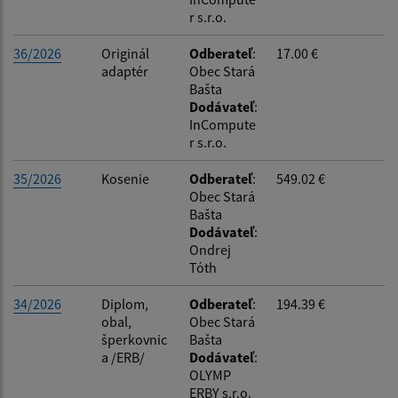
r s.r.o.
36/2026
Originál
Odberateľ
:
17.00 €
adaptér
Obec Stará
Bašta
Dodávateľ
:
InCompute
r s.r.o.
35/2026
Kosenie
Odberateľ
:
549.02 €
Obec Stará
Bašta
Dodávateľ
:
Ondrej
Tóth
34/2026
Diplom,
Odberateľ
:
194.39 €
obal,
Obec Stará
šperkovnic
Bašta
a /ERB/
Dodávateľ
:
OLYMP
ERBY s.r.o.