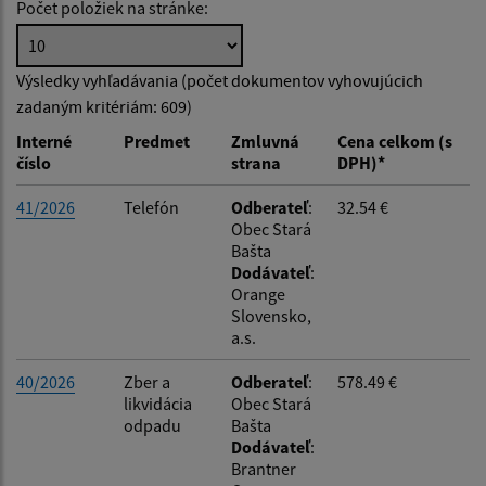
Počet položiek na stránke:
Hľadať v:
Výsledky vyhľadávania (počet dokumentov vyhovujúcich
zadaným kritériám: 609)
Typ dátumu:
Interné
Predmet
Zmluvná
Cena celkom (s
číslo
strana
DPH)*
Dátum od:
41/2026
Telefón
Odberateľ
:
32.54 €
Obec Stará
Bašta
Dátum do:
Dodávateľ
:
Orange
Slovensko,
Suma od:
a.s.
40/2026
Zber a
Odberateľ
:
578.49 €
likvidácia
Obec Stará
Suma do:
odpadu
Bašta
Dodávateľ
:
Brantner