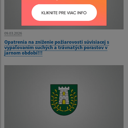
09.03.2026
Opatrenia na zníženie požiarovosti súvisiacej s
vypaľovaním suchých a trávnatých porastov v
jarnom období!!!