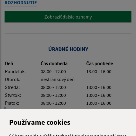
ROZHODNUTIE
Zobraziť ďalšie oznamy
ÚRADNÉ HODINY
Deň
Čas doobeda
Čas poobede
Pondelok:
08:00 - 12:00
13:00 - 16:00
Utorok:
nestránkový deň
Streda:
08:00 - 12:00
13:00 - 16:00
Štvrtok:
08:00 - 12:00
13:00 - 16:00
Piatok:
08:00 - 12:00
13:00 - 16:00
Obedňajšia prestávka:
12:00 - 13:00
Používame cookies
Súbory cookie a ďalšie technológie sledovania používame