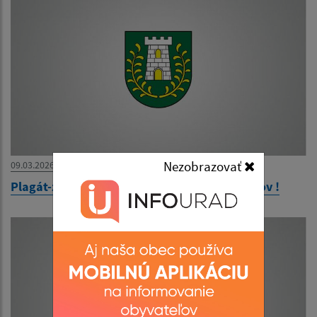
Nezobrazovať
09.03.2026
Plagát-zákaz vypaľovania trávnatých porastov !