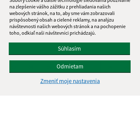
na zlepšenie vášho zážitku z prehliadania našich
KALENDÁR
webových stránok, na to, aby sme vám zobrazovali
prispôsobený obsah a cielené reklamy, na analýzu
návštevnosti našich webových stránok a na pochopenie
AUGUST 2026
toho, odkiaľ naši návštevníci prichádzajú.
PO
UT
ST
ŠT
PI
SO
NE
Súhlasím
01
02
Odmietam
03
04
05
06
07
08
09
10
11
12
13
14
15
16
Zmeniť moje nastavenia
17
18
19
20
21
22
23
24
25
26
27
28
29
30
31
Piatok, 7. august 2026