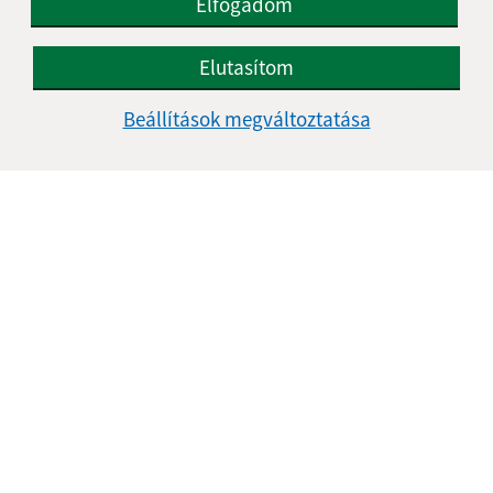
Elfogadom
Elutasítom
Az oldalról:
Beállítások megváltoztatása
Hozzáférhetőségi nyilatkozat
Szerzői jog
Személyes adatok védelme
Navigáció:
Nyomtatás
Honlap térkép
Sütik
Gyors linkek:
Aktualitások
A település történelme
Fotóalbum
Iskolaügy