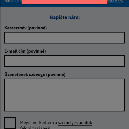
Našli ste na stránke chybu?
Napíšte nám
Napíšte nám:
Keresztnév (povinné)
E-mail cím (povinné)
Üzenetének szövege (povinné)
Megismerkedtem a
személyes adatok
feldolgozásával