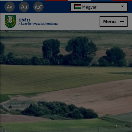
Magyar
Óbást
Menu
A község hivatalos honlapja