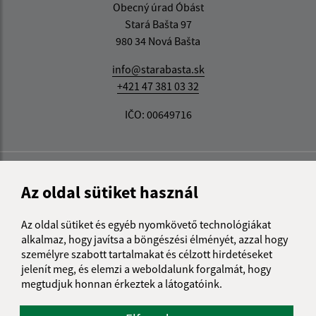
Obecný úrad Óbást
Stará Bašta 97
980 34 Nová Bašta
info@starabasta.sk
+421 47 381 03 32
IČO: 00649716
Az oldal sütiket használ
Az oldal sütiket és egyéb nyomkövető technológiákat
alkalmaz, hogy javítsa a böngészési élményét, azzal hogy
személyre szabott tartalmakat és célzott hirdetéseket
jelenít meg, és elemzi a weboldalunk forgalmát, hogy
megtudjuk honnan érkeztek a látogatóink.