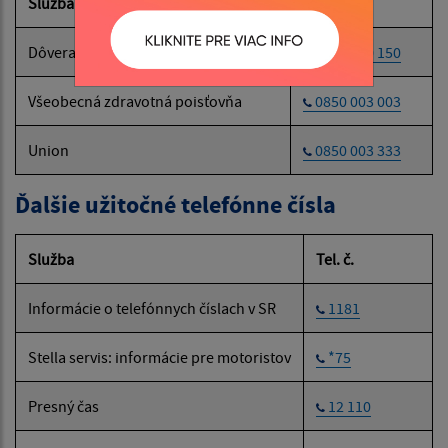
Služba
Tel. č.
Dôvera
0800 150 150
Všeobecná zdravotná poisťovňa
0850 003 003
Union
0850 003 333
Ďalšie užitočné telefónne čísla
Služba
Tel. č.
Informácie o telefónnych číslach v SR
1181
Stella servis: informácie pre motoristov
*75
Presný čas
12 110