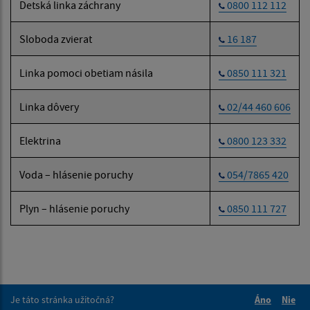
Detská linka záchrany
0800 112 112
Sloboda zvierat
16 187
Linka pomoci obetiam násila
0850 111 321
Linka dôvery
02/44 460 606
Elektrina
0800 123 332
Voda – hlásenie poruchy
054/7865 420
Plyn – hlásenie poruchy
0850 111 727
Je táto stránka užitočná?
Áno
Nie