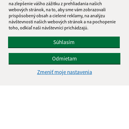
Kontakt:
na zlepšenie vášho zážitku z prehliadania našich
webových stránok, na to, aby sme vám zobrazovali
Obecný úrad Stará Bašta
prispôsobený obsah a cielené reklamy, na analýzu
Stará Bašta 97
návštevnosti našich webových stránok a na pochopenie
980 34 Nová Bašta
toho, odkiaľ naši návštevníci prichádzajú.
info@starabasta.sk
Súhlasím
+421 47 381 03 32
IČO: 00649716
Odmietam
Zmeniť moje nastavenia