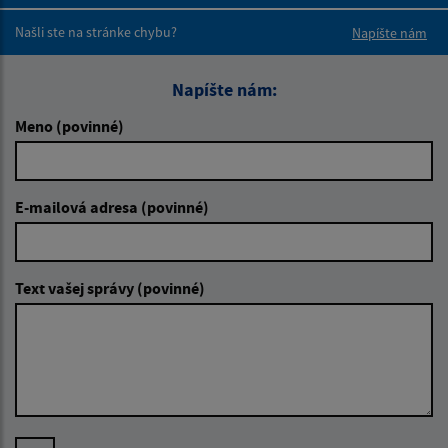
Boli tieto 
Boli 
Našli ste na stránke chybu?
Napíšte nám
Napíšte nám:
Meno (povinné)
E-mailová adresa (povinné)
Text vašej správy (povinné)