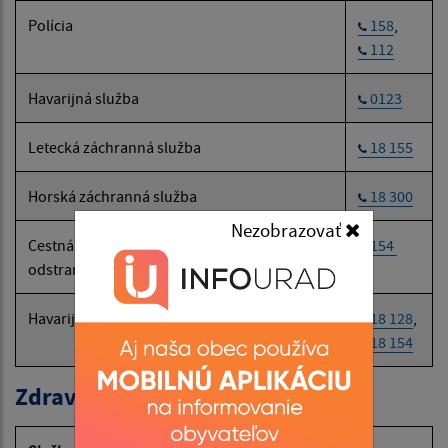
Polícia
158
,
112
Havarijná služba
0123
Letecká záchranná služba
18 155
Horská záchranná služba
18 300
Nezobrazovať
Cestná záchranná služba (SČK):
154
odstraňovanie následkov dopravných nehôd
Havarijná a núdzová služba pre motoristov
18 128
,
18 154
Zdravotné poisťovne