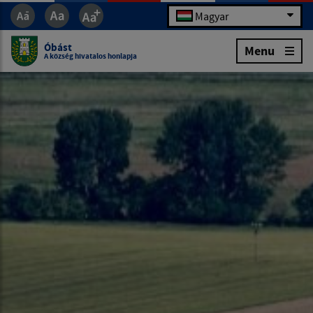
Magyar
Óbást
Menu
A község hivatalos honlapja