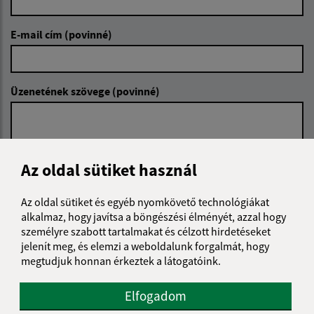
E-mail cím (povinné)
Üzenetének szövege (povinné)
Az oldal sütiket használ
Az oldal sütiket és egyéb nyomkövető technológiákat
Megismerkedtem a
személyes adatok
alkalmaz, hogy javítsa a böngészési élményét, azzal hogy
feldolgozásával
személyre szabott tartalmakat és célzott hirdetéseket
jelenít meg, és elemzi a weboldalunk forgalmát, hogy
Google reCaptcha Response
Üzenet küldése
megtudjuk honnan érkeztek a látogatóink.
Elfogadom