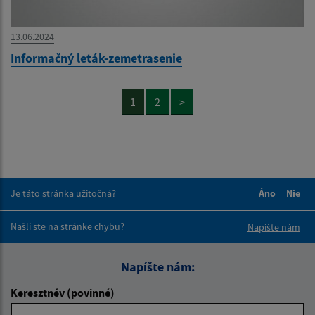
13.06.2024
Informačný leták-zemetrasenie
1
2
>
Je táto stránka užitočná?
Áno
Nie
Boli tieto 
Boli 
Našli ste na stránke chybu?
Napíšte nám
Napíšte nám:
Keresztnév (povinné)