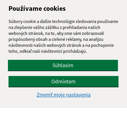
Obecný úrad Stará Bašta
Používame cookies
Stará Bašta 97
980 34 Nová Bašta
Súbory cookie a ďalšie technológie sledovania používame
na zlepšenie vášho zážitku z prehliadania našich
info@starabasta.sk
webových stránok, na to, aby sme vám zobrazovali
+421 47 381 03 32
prispôsobený obsah a cielené reklamy, na analýzu
návštevnosti našich webových stránok a na pochopenie
IČO: 00649716
toho, odkiaľ naši návštevníci prichádzajú.
Súhlasím
Odmietam
Zmeniť moje nastavenia