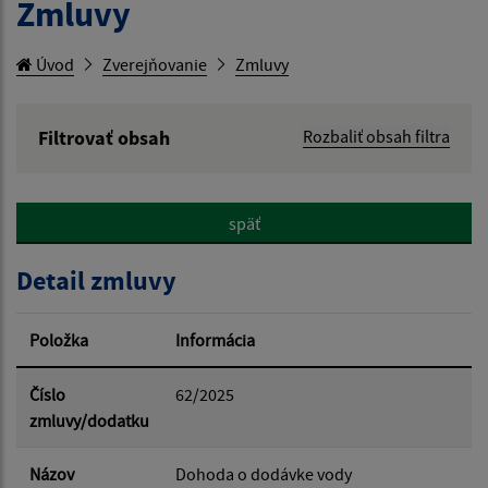
Zmluvy
Úvod
Zverejňovanie
Zmluvy
Filtrovať obsah
Rozbaliť obsah filtra
Hľadaný výraz:
späť
Hľadať v:
Detail zmluvy
Typ dátumu:
Položka
Informácia
Dátum od:
Číslo
62/2025
zmluvy/dodatku
Dátum do:
Názov
Dohoda o dodávke vody