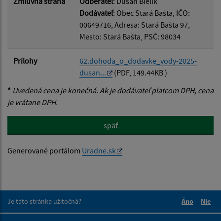
Zmluvná strana
Odberateľ
: Dušan Bielik
Dodávateľ
: Obec Stará Bašta, IČO:
00649716, Adresa: Stará Bašta 97,
Mesto: Stará Bašta, PSČ: 98034
Prílohy
62.dohoda_o_dodavke_vody-2025-
dusan...
(PDF, 149.44KB )
*
Uvedená cena je konečná. Ak je dodávateľ platcom DPH, cena
je vrátane DPH.
späť
Generované portálom
Uradne.sk
Je táto stránka užitočná?
Áno
Nie
Boli tieto 
Boli 