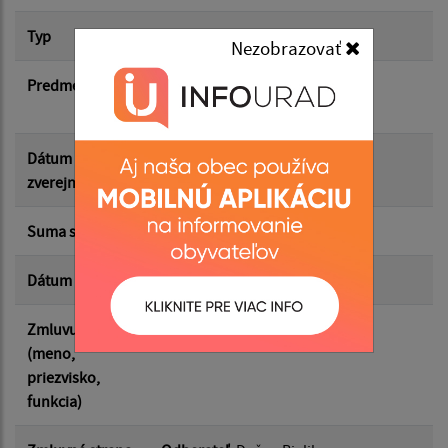
Typ
Hlavná zmluva
Nezobrazovať
Suma od:
Predmet
Opakované dodávanie vodu z
verejného vodovodu
Suma do:
Dátum
03.09.2025
zverejnenia
Typ:
Suma s DPH*
0.00 €
Dátum uzavretia
02.09.2025
Filtrovať
Reset
Zmluvu uzavrel
Bc. Ildikó Lászlóová
(meno,
priezvisko,
funkcia)