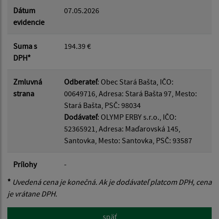
Dátum
07.05.2026
evidencie
Suma s
194.39 €
DPH*
Zmluvná
Odberateľ
: Obec Stará Bašta, IČO:
strana
00649716, Adresa: Stará Bašta 97, Mesto:
Stará Bašta, PSČ: 98034
Dodávateľ
: OLYMP ERBY s.r.o., IČO:
52365921, Adresa: Maďarovská 145,
Santovka, Mesto: Santovka, PSČ: 93587
Prílohy
-
*
Uvedená cena je konečná. Ak je dodávateľ platcom DPH, cena
je vrátane DPH.
späť