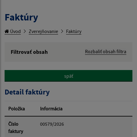
Faktúry
Úvod
Zverejňovanie
Faktúry
Filtrovať obsah
Rozbaliť obsah filtra
Hľadaný výraz:
späť
Hľadať v:
Detail faktúry
Typ dátumu:
Položka
Informácia
Dátum od:
Číslo
00579/2026
faktury