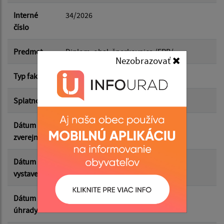
Dátum do:
Interné
34/2026
číslo
Suma od:
Predmet
Diplom, obal, šperkovnica /ERB/
Nezobrazovať
Typ faktúry
odberateľská
Suma do:
Splatnosť
14.05.2026
Dátum
07.05.2026
Filtrovať
Reset
zverejnenia
Dátum
07.05.2026
vystavenia
Dátum
14.02.2026
úhrady