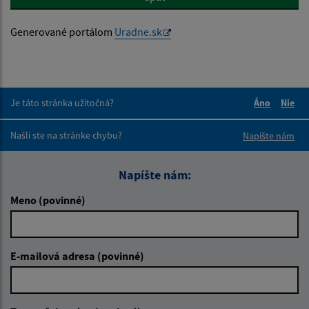
Generované portálom
Uradne.sk
Je táto stránka užitočná?
Áno
Nie
Boli tieto 
Boli 
Našli ste na stránke chybu?
Napíšte nám
Napíšte nám:
Meno (povinné)
E-mailová adresa (povinné)