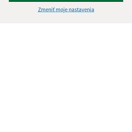
Zmeniť moje nastavenia
Informácie o stránke:
Vyhlásenie o prístupnosti
Autorské práva
Ochrana osobných údajov
Navigácia:
Vytlačiť aktuálnu stránku