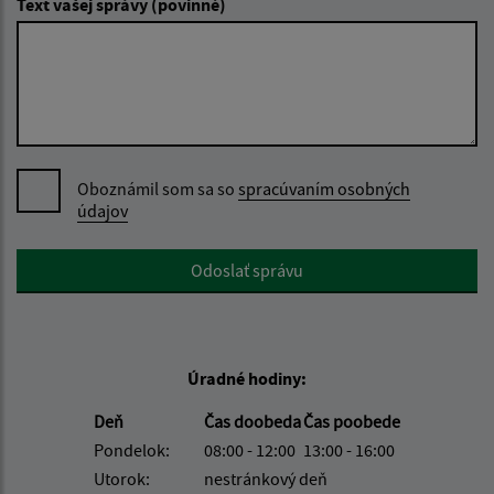
Text vašej správy (povinné)
Oboznámil som sa so
spracúvaním osobných
údajov
Google reCaptcha Response
Odoslať správu
Úradné hodiny:
Deň
Čas doobeda
Čas poobede
Pondelok:
08:00 - 12:00
13:00 - 16:00
Utorok:
nestránkový deň