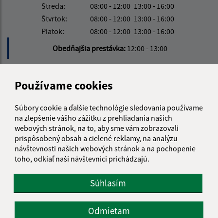
Streda:
08:00 - 12:00
13:00 - 16:00
Štvrtok:
08:00 - 12:00
13:00 - 16:00
Piatok:
08:00 - 12:00
13:00 - 16:00
Obedňajšia prestávka:
12:00 - 13:00
Kontakt:
Používame cookies
Obecný úrad Stará Bašta
Súbory cookie a ďalšie technológie sledovania používame
Stará Bašta 97
na zlepšenie vášho zážitku z prehliadania našich
980 34 Nová Bašta
webových stránok, na to, aby sme vám zobrazovali
prispôsobený obsah a cielené reklamy, na analýzu
info@starabasta.sk
návštevnosti našich webových stránok a na pochopenie
+421 47 381 03 32
toho, odkiaľ naši návštevníci prichádzajú.
IČO: 00649716
Súhlasím
Odmietam