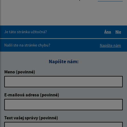
Je táto stránka užitočná?
Áno
Nie
Boli tieto 
Boli 
Našli ste na stránke chybu?
Napíšte nám
Napíšte nám:
Meno (povinné)
E-mailová adresa (povinné)
Text vašej správy (povinné)