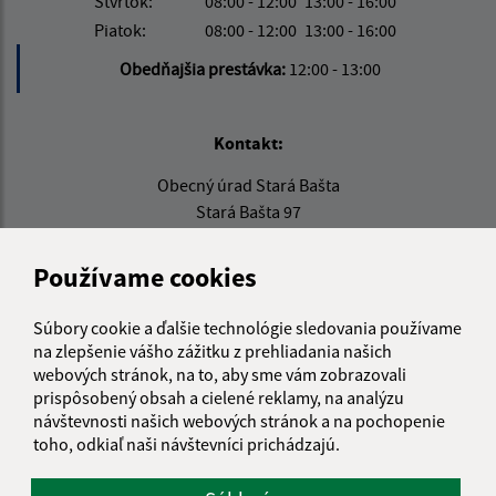
Štvrtok:
08:00 - 12:00
13:00 - 16:00
Piatok:
08:00 - 12:00
13:00 - 16:00
Obedňajšia prestávka:
12:00 - 13:00
Kontakt:
Obecný úrad Stará Bašta
Stará Bašta 97
980 34 Nová Bašta
Používame cookies
info@starabasta.sk
+421 47 381 03 32
Súbory cookie a ďalšie technológie sledovania používame
na zlepšenie vášho zážitku z prehliadania našich
IČO: 00649716
webových stránok, na to, aby sme vám zobrazovali
prispôsobený obsah a cielené reklamy, na analýzu
návštevnosti našich webových stránok a na pochopenie
toho, odkiaľ naši návštevníci prichádzajú.