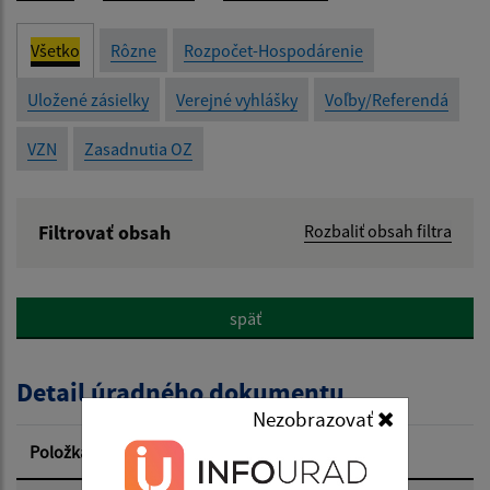
Všetko
Rôzne
Rozpočet-Hospodárenie
Uložené zásielky
Verejné vyhlášky
Voľby/Referendá
VZN
Zasadnutia OZ
Filtrovať obsah
Rozbaliť obsah filtra
Názov:
späť
Popis:
Detail úradného dokumentu
Dátum zverejnenia od:
Nezobrazovať
Položka
Informácia
Dátum zverejnenia do: