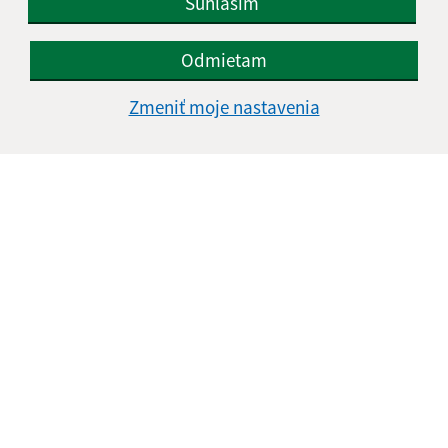
Súhlasím
Odmietam
Zmeniť moje nastavenia
Informácie o stránke:
Vyhlásenie o prístupnosti
Autorské práva
Ochrana osobných údajov
Navigácia:
Vytlačiť aktuálnu stránku
Mapa stránok