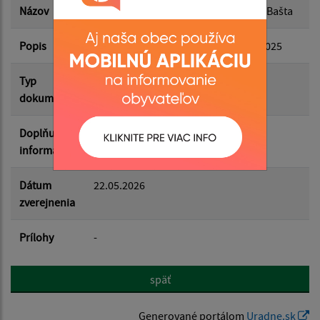
Názov
Návrh záverečného účtu Obce Stará Bašta
Popis
a rozpočtové hospodárenie za rok 2025
Filtrovať
Reset
Typ
Rozpočet-Hospodárenie
dokumentu
Doplňujúce
informácie
Dátum
22.05.2026
zverejnenia
Prílohy
-
späť
Generované portálom
Uradne.sk