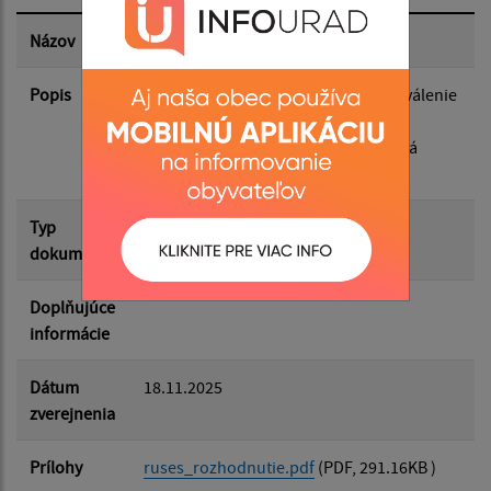
Dátum zverejnenia do:
Názov
Rozhodnutie - verejná vyhláška
Popis
Rozhodnutie, Verejná vyhláška, Schválenie
Filtrovať
Regionálneho územného systému
Reset
ekologickej stability okresu Rimavská
Sobota
Typ
Verejné vyhlášky
dokumentu
Doplňujúce
informácie
Dátum
18.11.2025
zverejnenia
Prílohy
ruses_rozhodnutie.pdf
(PDF, 291.16KB )