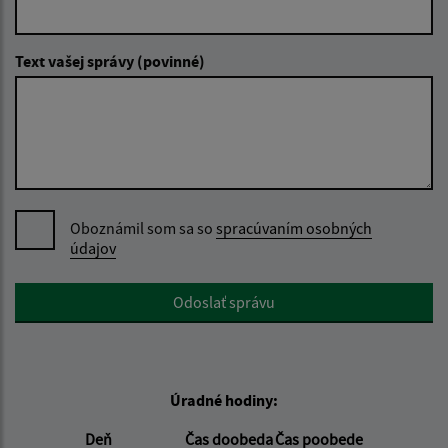
Text vašej správy (povinné)
Oboznámil som sa so
spracúvaním osobných
údajov
Google reCaptcha Response
Odoslať správu
Úradné hodiny:
Deň
Čas doobeda
Čas poobede