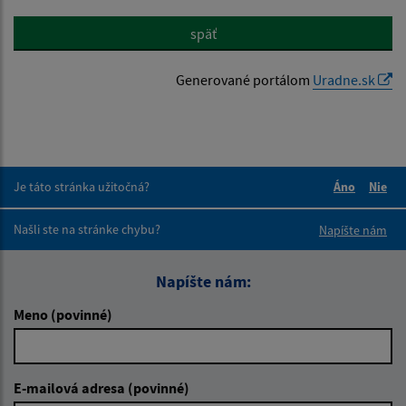
späť
Generované portálom
Uradne.sk
Je táto stránka užitočná?
Áno
Nie
Boli tieto 
Boli 
Našli ste na stránke chybu?
Napíšte nám
Napíšte nám:
Meno (povinné)
E-mailová adresa (povinné)