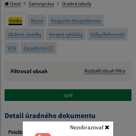
Úvod
Samospráva
Úradná tabuľa
Všetko
Rôzne
Rozpočet-Hospodárenie
Uložené zásielky
Verejné vyhlášky
Voľby/Referendá
VZN
Zasadnutia OZ
Filtrovať obsah
Rozbaliť obsah filtra
Názov:
späť
Popis:
Detail úradného dokumentu
Dátum zverejnenia od:
Nezobrazovať
Položka
Informácia