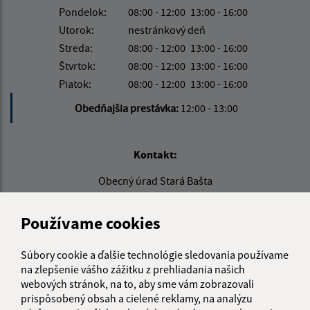
Pondelok:
08:00 - 12:00
13:00 - 16:00
Utorok:
nestránkový deň
Streda:
08:00 - 12:00
13:00 - 16:00
Štvrtok:
08:00 - 12:00
13:00 - 16:00
Piatok:
08:00 - 12:00
13:00 - 16:00
Obedňajšia prestávka:
12:00 - 13:00
Kontakt:
Obecný úrad Stará Bašta
Stará Bašta 97
980 34 Nová Bašta
Používame cookies
info@starabasta.sk
Súbory cookie a ďalšie technológie sledovania používame
+421 47 381 03 32
na zlepšenie vášho zážitku z prehliadania našich
webových stránok, na to, aby sme vám zobrazovali
IČO: 00649716
prispôsobený obsah a cielené reklamy, na analýzu