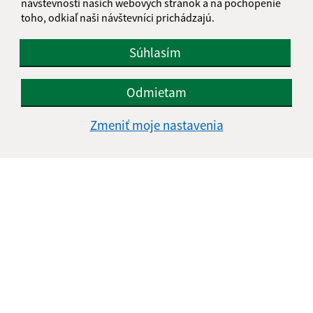
návštevnosti našich webových stránok a na pochopenie
toho, odkiaľ naši návštevníci prichádzajú.
Súhlasím
Odmietam
Zmeniť moje nastavenia
Informácie o stránke:
Vyhlásenie o prístupnosti
Autorské práva
Ochrana osobných údajov