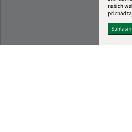
našich we
prichádza
Súhlasí
Informácie o stránke:
Navigácia:
Vyhlásenie o prístupnosti
Vytlačiť aktuálnu strá
Autorské práva
Mapa stránok
Ochrana osobných údajov
Cookies