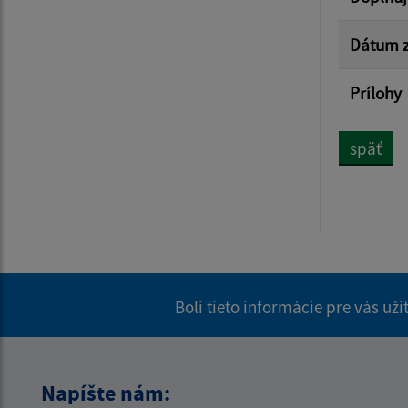
Dátum z
Prílohy
späť
Boli tieto informácie pre vás už
Napíšte nám: