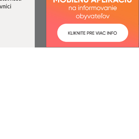
vníci
ované:
Správca obsahu:
14:01 hod.
Správca obsahu je Obec Stará
Bašta.
Vytvorené v súlade s
Jednotným