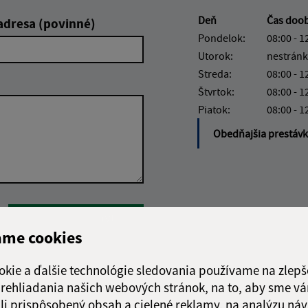
Deň
Čas doo
adresa (povinné)
Pondelok:
08:00 - 1
Utorok:
nestránk
Streda:
08:00 - 1
Štvrtok:
08:00 - 1
Piatok:
08:00 - 1
Obedňajšia prestáv
Google reCaptcha Response
Odoslať správu
ame cookies
okie a ďalšie technológie sledovania používame na zlepš
 prehliadania našich webových stránok, na to, aby sme v
li prispôsobený obsah a cielené reklamy, na analýzu náv