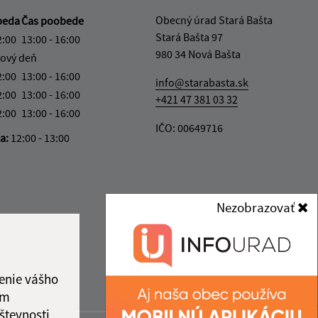
Obecný úrad Stará Bašta
beda
Čas poobede
Stará Bašta 97
2:00
13:00 - 16:00
980 34 Nová Bašta
ový deň
2:00
13:00 - 16:00
info@starabasta.sk
2:00
13:00 - 16:00
+421 47 381 03 32
2:00
13:00 - 16:00
IČO: 00649716
ka:
12:00 - 13:00
Nezobrazovať
enie vášho
ám
števnosti