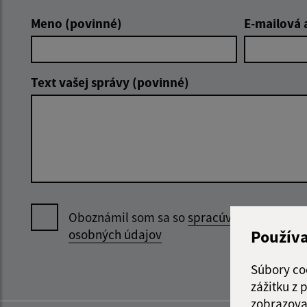
Meno (povinné)
E-mailová 
Text vašej správy (povinné)
Oboznámil som sa so
spracúvaním
Použív
osobných údajov
Súbory co
zážitku z
zobrazova