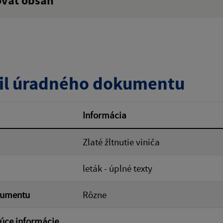
ovať obsah
:
Popis:
zverejnenia do:
il úradného dokumentu
ovať
Informácia
Zlaté žltnutie viniča
leták - úplné texty
kumentu
Rôzne
úce informácie