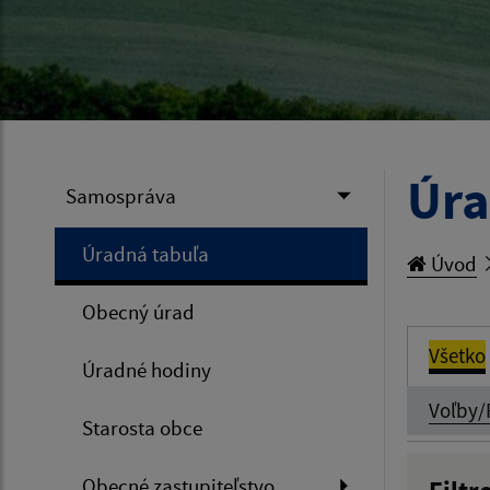
Úra
Samospráva
Úradná tabuľa
Úvod
Obecný úrad
Všetko
Úradné hodiny
Voľby/
Starosta obce
Obecné zastupiteľstvo