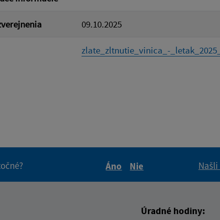
verejnenia
09.10.2025
zlate_zltnutie_vinica_-_letak_2025_
itočné?
Našli
Áno
Nie
Boli tieto informácie pre 
Boli tieto informáci
Úradné hodiny: