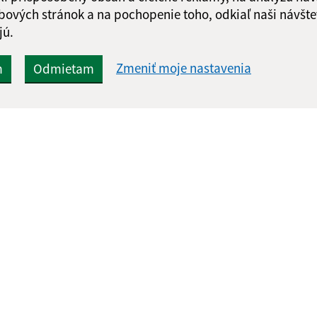
bových stránok a na pochopenie toho, odkiaľ naši návšte
jú.
Zmeniť moje nastavenia
m
Odmietam
Rýchle odkazy:
Aktualiz
nku
Aktuality
07.08.2026 
História
RSS
Fotogaléria