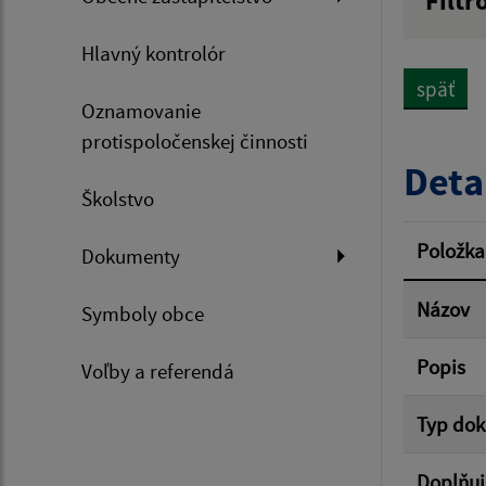
Filtr
Názov
Hlavný kontrolór
späť
Oznamovanie
Dátum 
protispoločenskej činnosti
Deta
Školstvo
Filtr
Položka
Dokumenty
Názov
Symboly obce
Popis
Voľby a referendá
Typ do
Doplňuj