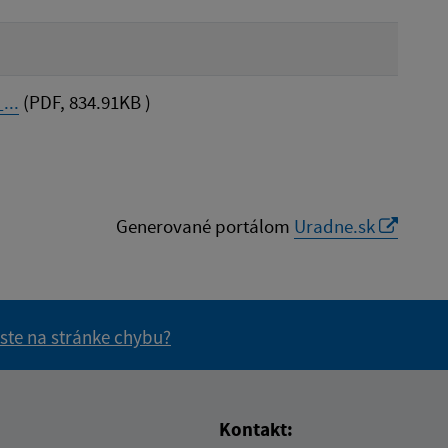
...
(PDF, 834.91KB )
Generované portálom
Uradne.sk
 ste na stránke chybu?
vás užitočné?
e pre vás užitočné?
Kontakt: