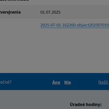
verejnenia
01.07.2025
2025-07-01-162200-object2025070107
itočné?
Našli
Áno
Nie
Boli tieto informácie pre 
Boli tieto informáci
Úradné hodiny: