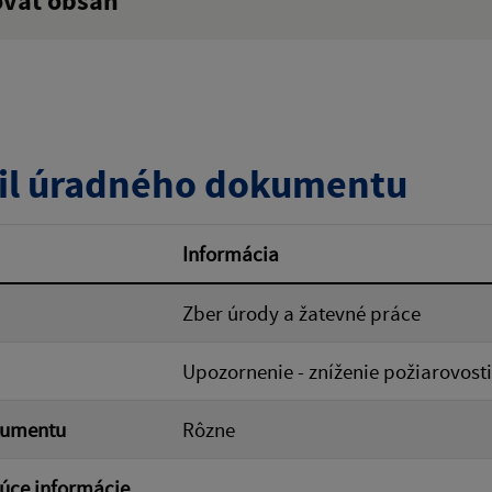
ovať obsah
:
Popis:
zverejnenia do:
il úradného dokumentu
ovať
Informácia
Zber úrody a žatevné práce
Upozornenie - zníženie požiarovost
kumentu
Rôzne
úce informácie