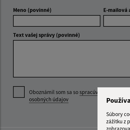
Meno (povinné)
E-mailová 
Text vašej správy (povinné)
Oboznámil som sa so
spracúvaním
Použív
osobných údajov
Súbory co
zážitku z
zobrazova