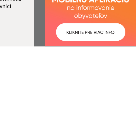
vníci
ované:
Správca obsahu:
09:15 hod.
Správca obsahu je Obec Stará
Bašta.
Vytvorené v súlade s
Jednotným