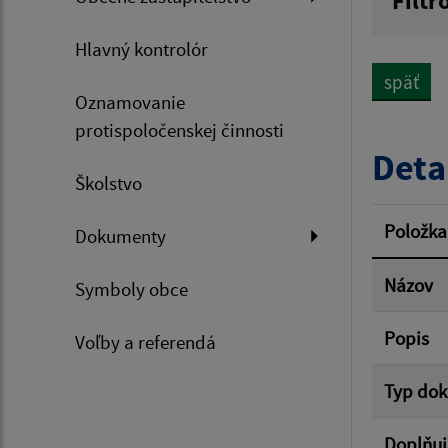
Filtr
Názov
Hlavný kontrolór
späť
Oznamovanie
Dátum 
protispoločenskej činnosti
Deta
Školstvo
Filtr
Položka
Dokumenty
Názov
Symboly obce
Popis
Voľby a referendá
Typ do
Doplňuj