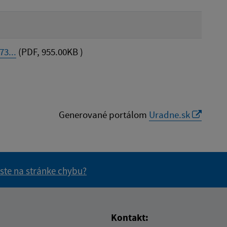
3...
(PDF, 955.00KB )
Generované portálom
Uradne.sk
 ste na stránke chybu?
vás užitočné?
e pre vás užitočné?
Kontakt: