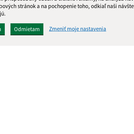
bových stránok a na pochopenie toho, odkiaľ naši návšte
jú.
Zmeniť moje nastavenia
m
Odmietam
Rýchle odkazy:
Aktualiz
nku
Aktuality
05.08.2026 
História
RSS
Fotogaléria