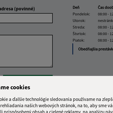
Deň
Čas doo
adresa (povinné)
Pondelok:
08:00 - 1
Utorok:
nestránk
Streda:
08:00 - 1
Štvrtok:
08:00 - 1
Piatok:
08:00 - 1
Obedňajšia prestáv
Google reCaptcha Response
Odoslať správu
ame cookies
okie a ďalšie technológie sledovania používame na zlepš
 prehliadania našich webových stránok, na to, aby sme v
li prispôsobený obsah a cielené reklamy, na analýzu náv