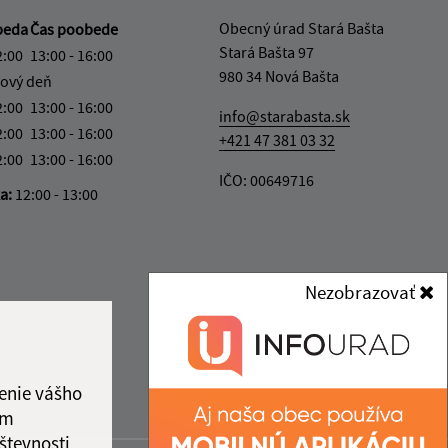
Obecný úrad Stará Bašta
beda
Čas poobede
Stará Bašta 97
2:00
13:00 - 16:00
980 34 Nová Bašta
ový deň
2:00
13:00 - 16:00
info@starabasta.sk
2:00
13:00 - 16:00
+421 47 381 03 32
2:00
13:00 - 16:00
IČO: 00649716
ka:
12:00 - 13:00
Nezobrazovať
enie vášho
ám
števnosti