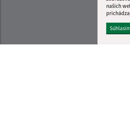
našich we
prichádza
Súhlasí
Informácie o stránke:
Navigácia:
Vyhlásenie o prístupnosti
Vytlačiť aktuálnu strá
Autorské práva
Mapa stránok
Ochrana osobných údajov
Cookies