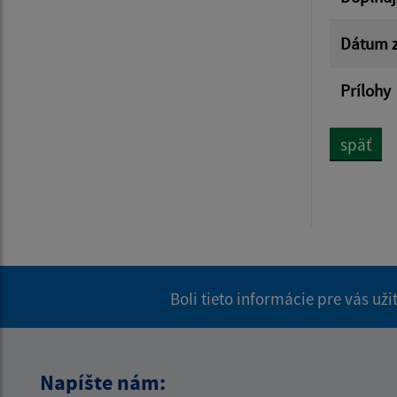
Dátum z
Prílohy
späť
Boli tieto informácie pre vás už
Napíšte nám: