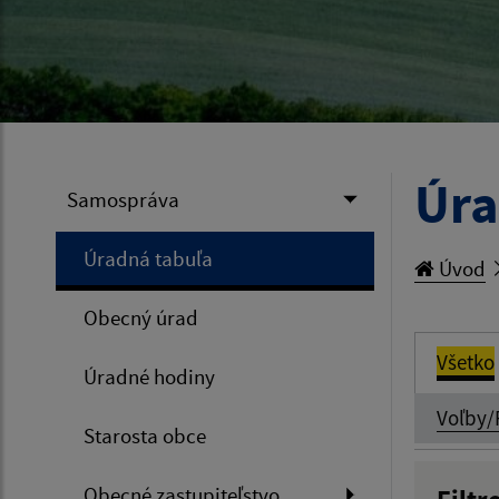
Úra
Samospráva
Úradná tabuľa
Úvod
Obecný úrad
Všetko
Úradné hodiny
Voľby/
Starosta obce
Obecné zastupiteľstvo